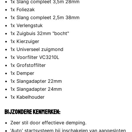
1x Slang compleet 3,5m 28mm
1x Foliezak
1x Slang compleet 2,5m 38mm
1x Verlengstuk
1x Zuigbuis 32mm "bocht"
1x Kierzuiger
1x Universeel zuigmond
1x Voorfilter VC3210L
1x Grofstoffilter
1x Demper
1x Slangadapter 22mm
1x Slangadapter 24mm
1x Kabelhouder
Bijzondere kenmerken:
Zeer stil door effectieve demping.
'Auto' startsysteem bij inschakelen van aangesloten