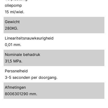
oliepomp
15 ml/wiel.
Gewicht
280KG.
Lineariteitsnauwkeurigheid
0,01 mm.
Nominale behadruk
31,5 MPa.
Perssnelheid
3-5 seconden per doorgang.
Afmetingen
8006301290 mm.